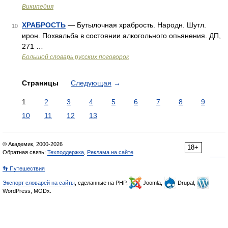
Википедия
ХРАБРОСТЬ
— Бутылочная храбрость. Народн. Шутл.
10
ирон. Похвальба в состоянии алкогольного опьянения. ДП,
271 …
Большой словарь русских поговорок
Страницы
Следующая
→
1
2
3
4
5
6
7
8
9
10
11
12
13
© Академик, 2000-2026
18+
Обратная связь:
Техподдержка
,
Реклама на сайте
👣 Путешествия
Экспорт словарей на сайты
, сделанные на PHP,
Joomla,
Drupal,
WordPress, MODx.