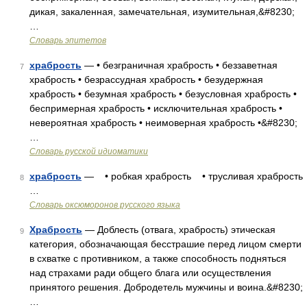
дикая, закаленная, замечательная, изумительная,&#8230;
…
Словарь эпитетов
храбрость
— • безграничная храбрость • беззаветная
7
храбрость • безрассудная храбрость • безудержная
храбрость • безумная храбрость • безусловная храбрость •
беспримерная храбрость • исключительная храбрость •
невероятная храбрость • неимоверная храбрость •&#8230;
…
Словарь русской идиоматики
храбрость
— • робкая храбрость • трусливая храбрость
8
…
Словарь оксюморонов русского языка
Храбрость
— Доблесть (отвага, храбрость) этическая
9
категория, обозначающая бесстрашие перед лицом смерти
в схватке с противником, а также способность подняться
над страхами ради общего блага или осуществления
принятого решения. Добродетель мужчины и воина.&#8230;
…