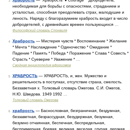
Храбрость
— Храбрость ♦ Courage Добродетель,
3
необходимая для борьбы с опасностями, страданием и
усталостью, способная преодолевать страх, малодушие и
леность. Наряду с благоразумием храбрость входит в число
добродетелей, с древнейших времен пользующихся …
Философский словарь Спонвиля
Храбрость
— Мистерия чувств * Воспоминание * Желание
4
* Мечта * Наслаждение * Одиночество * Ожидание *
Падение * Память * Победа * Поражение * Слава * Совесть *
Страсть * Суеверие * Уважение * …
Сводная энциклопедия афоризмов
ХРАБРОСТЬ
— ХРАБРОСТЬ, и, жен. Мужество и
5
решительность в поступках, отсутствие страха, смелость.
Беззаветная х. Толковый словарь Ожегова. С.И. Ожегов,
Н.Ю. Шведова. 1949 1992 …
Толковый словарь Ожегова
храбрость
— Баснословная, безграничная, бездумная,
6
беззаветная, безрассудная, безудержная, безумная,
безумно отчаянная, беспечная, беспредельная,
беспримерная, боевая, великая, веселая, глупая, дерзкая,